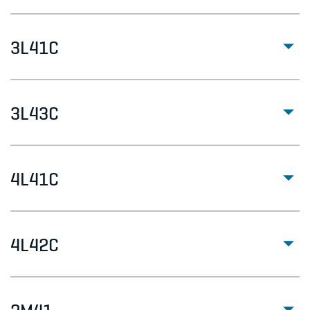
3L41C
3L43C
4L41C
4L42C
2M41