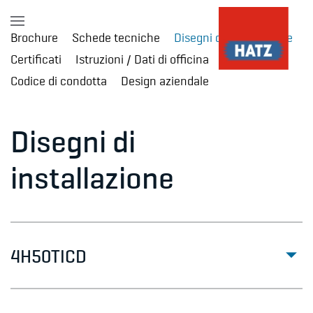
Brochure
Schede tecniche
Disegni di installazione
Skip to main content
Certificati
Istruzioni / Dati di officina
Codice di condotta
Design aziendale
Disegni di
installazione
4H50TICD