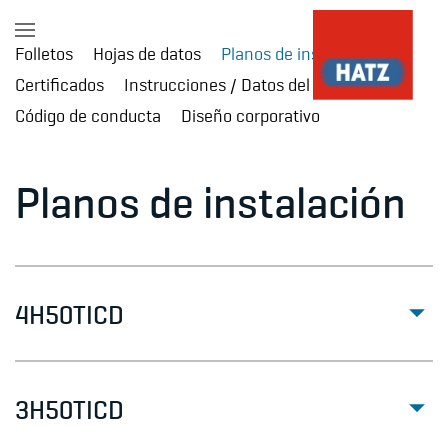
Folletos
Hojas de datos
Planos de instalación
Skip to main content
Certificados
Instrucciones / Datos del taller
Código de conducta
Diseño corporativo
Planos de instalación
4H50TICD
3H50TICD