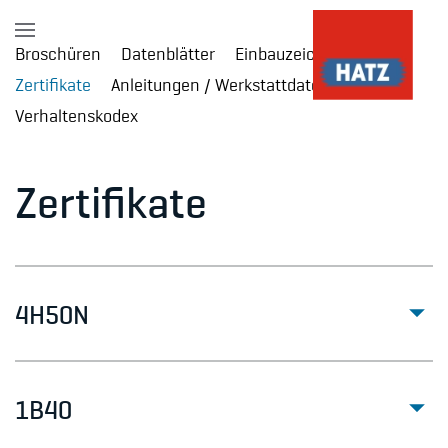
Broschüren
Datenblätter
Einbauzeichnungen
Skip to main content
Zertifikate
Anleitungen / Werkstattdaten
Verhaltenskodex
Zertifikate
4H50N
1B40