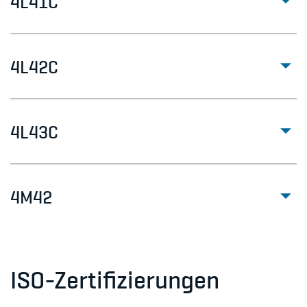
4L41C
4L42C
4L43C
4M42
ISO-Zertifizierungen