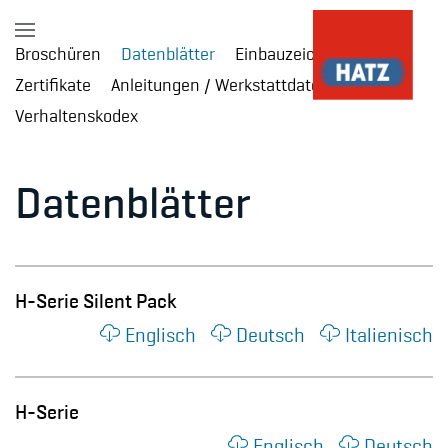
Broschüren
Datenblätter
Einbauzeichnungen
Skip to main content
Zertifikate
Anleitungen / Werkstattdaten
Verhaltenskodex
Datenblätter
H-Serie Silent Pack
Englisch
Deutsch
Italienisch
H-Serie
Englisch
Deutsch