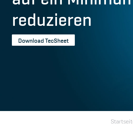
reduzieren
Download TecSheet
Startseit