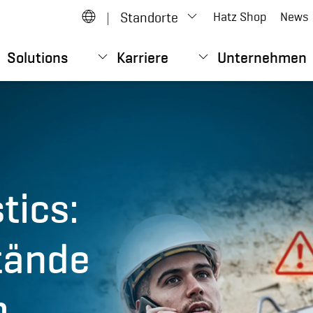
|
Standorte
Hatz Shop
News
Solutions
Karriere
Unternehmen
tics:
tände
m