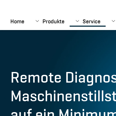
Skip to main content
Home
Produkte
Service
Remote Diagnos
Maschinenstills
auf ein Minimu