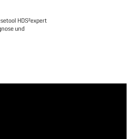
osetool HDS²expert
agnose und