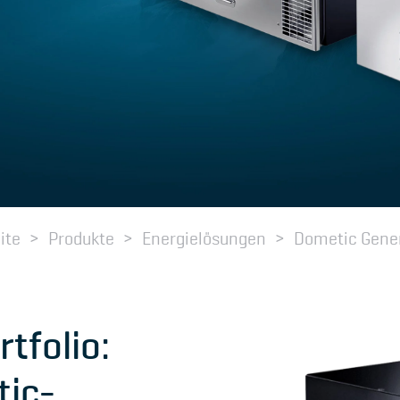
ite
Produkte
Energielösungen
Dometic Gene
tfolio:
ic-