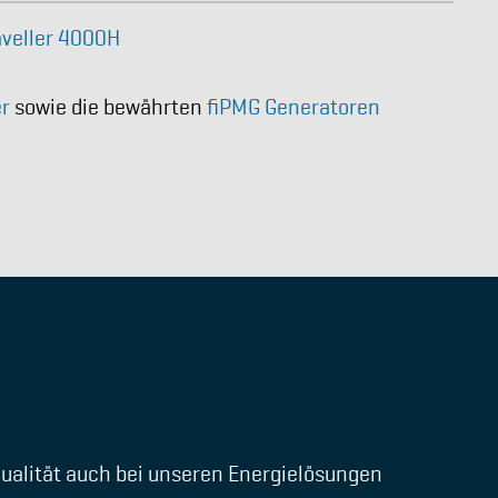
veller 4000H
er
sowie die bewährten
fiPMG Generatoren
Qualität auch bei unseren Energielösungen