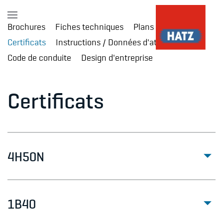
Brochures
Fiches techniques
Plans d'installation
Accéder au contenu principal
Certificats
Instructions / Données d'atelier
Code de conduite
Design d'entreprise
Certificats
4H50N
1B40