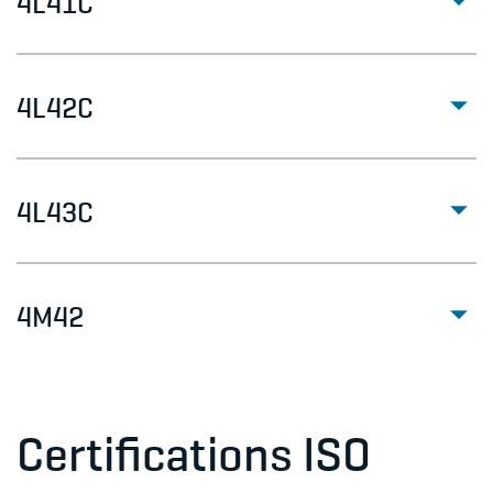
4L41C
4L42C
4L43C
4M42
Certifications ISO