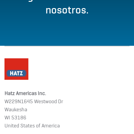
nosotros.
Hatz Americas Inc.
W229N1645 Westwood Dr
Waukesha
WI 53186
United States of America